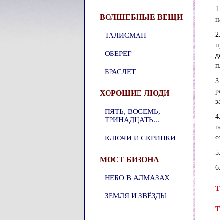
1
ВОЛШЕБНЫЕ ВЕЩИ
н
2
ТАЛИСМАН
п
ОБЕРЕГ
д
п
БРАСЛЕТ
3
р
ХОРОШИЕ ЛЮДИ
з
ПЯТЬ, ВОСЕМЬ,
4
ТРИНАДЦАТЬ...
г
с
КЛЮЧИ И СКРИПКИ
5
МОСТ БИЗОНА
6
НЕБО В АЛМАЗАХ
Т
ЗЕМЛЯ И ЗВЁЗДЫ
Т