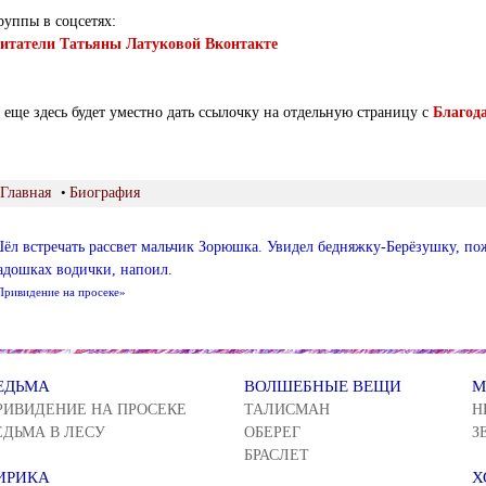
руппы в соцсетях:
итатели Татьяны Латуковой Вконтакте
 еще здесь будет уместно дать ссылочку на отдельную страницу с
Благод
Главная
•
Биография
ёл встречать рассвет мальчик Зорюшка. Увидел бедняжку-Берёзушку, пож
адошках водички, напоил.
Привидение на просеке»
ЕДЬМА
ВОЛШЕБНЫЕ ВЕЩИ
М
РИВИДЕНИЕ НА ПРОСЕКЕ
ТАЛИСМАН
Н
ЕДЬМА В ЛЕСУ
ОБЕРЕГ
З
БРАСЛЕТ
ИРИКА
Х