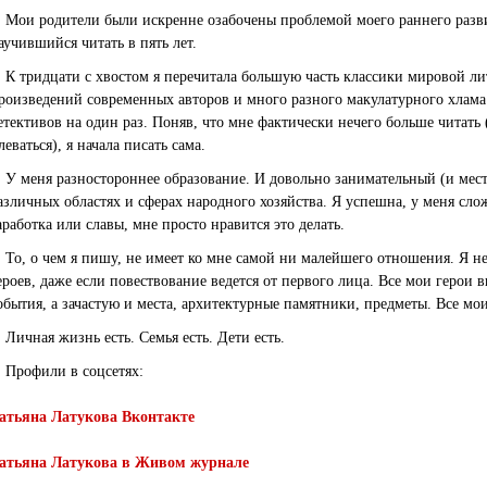
. Мои родители были искренне озабочены проблемой моего раннего разви
аучившийся читать в пять лет.
. К тридцати с хвостом я перечитала большую часть классики мировой ли
роизведений современных авторов и много разного макулатурного хлам
етективов на один раз. Поняв, что мне фактически нечего больше читать (
леваться), я начала писать сама.
. У меня разностороннее образование. И довольно занимательный (и мес
азличных областях и сферах народного хозяйства. Я успешна, у меня сло
аработка или славы, мне просто нравится это делать.
. То, о чем я пишу, не имеет ко мне самой ни малейшего отношения. Я не
ероев, даже если повествование ведется от первого лица. Все мои геро
обытия, а зачастую и места, архитектурные памятники, предметы. Все мо
. Личная жизнь есть. Семья есть. Дети есть.
. Профили в соцсетях:
атьяна Латукова Вконтакте
атьяна Латукова в Живом журнале