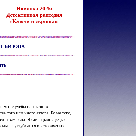
Новинка 2025:
Детективная рапсодия
«Ключи и скрипки»
Т БИЗОНА
ить
 о месте учебы или разных
ва того или иного автора. Более того,
еи и замыслы. Я сама крайне редко
смысла углубляться в исторические