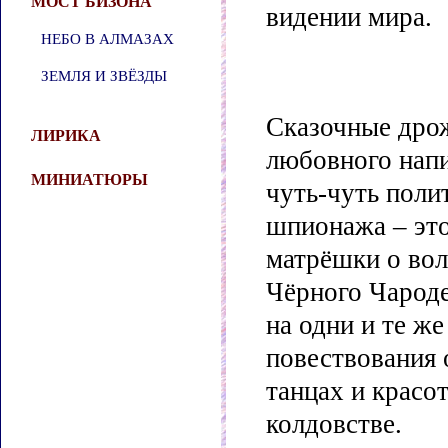
МОСТ БИЗОНА
видении мира.
НЕБО В АЛМАЗАХ
ЗЕМЛЯ И ЗВЁЗДЫ
Сказочные дро
ЛИРИКА
любовного напи
МИНИАТЮРЫ
чуть-чуть поли
шпионажа – это
матрёшки о во
Чёрного Чароде
на одни и те ж
повествования 
танцах и красот
колдовстве.