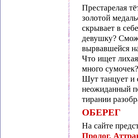
Престарелая тё
золотой медаль
скрывает в себ
девушку? Сможе
вырвавшейся на
Что ищет лихая
много сумочек?
Шут танцует и 
неожиданный по
тирании разобр
ОБЕРЕГ
На сайте предс
Пролог. Аттр