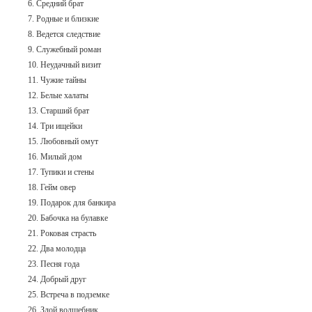
6. Средний брат
7. Родные и близкие
8. Ведется следствие
9. Служебный роман
10. Неудачный визит
11. Чужие тайны
12. Белые халаты
13. Старший брат
14. Три ищейки
15. Любовный омут
16. Милый дом
17. Тупики и стены
18. Гейм овер
19. Подарок для банкира
20. Бабочка на булавке
21. Роковая страсть
22. Два молодца
23. Песня года
24. Добрый друг
25. Встреча в подземке
26. Злой волшебник