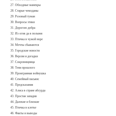
27. Обходные маневры
28. Старые чемоданы
29. Розовый туман
30. Вопросы этики
31. Дорогою добра
32. Из огня да в полымя
33. Птичка в чужой норе
34. Мечты сбываются
35. Городские новости
36. Версии и догадки
37. Сокровищница
38. Тени прошлого
39. Проигранная войнушка
40. Семейный пасьянс
41. Предсказания
42. Алиса в стране абсурда
43. Простая западня
44. Далекие и близкие
45. Птичка в клетке
46. Факты и выводы