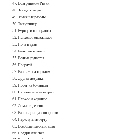
47. Возвращение Ривки
48. Звезды говорят
49. Земляные работы
50. Танцовщица
51. Курица и негоцианты
52. Психолог опаздывает
53. Ночь и день
54. Большой концерт
55. Ведьма ручается
56. Поцелуй
57. Рассвет над городом
58. Другая девушка
59. Побег из больницы
60. Охотники на монстров
61. Плохое и хорошее
62. Домик в деревне
63. Разговоры, разговорчики
64. Переступить черту
65. Всеобщая мобилизация
66. Подари мне свет