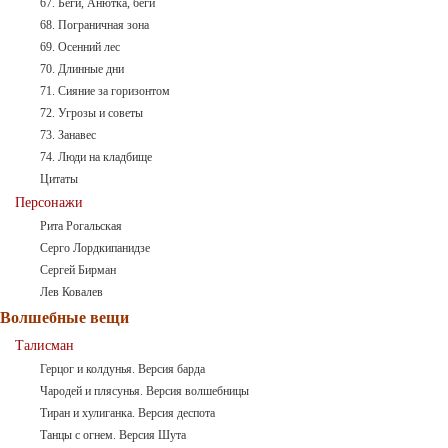
67. Беги, Анютка, беги
68. Пограничная зона
69. Осенний лес
70. Длинные дни
71. Сияние за горизонтом
72. Угрозы и советы
73. Занавес
74. Люди на кладбище
Цитаты
Персонажи
Рита Рогальская
Серго Лордкипанидзе
Сергей Бирман
Лев Ковалев
Волшебные вещи
Талисман
Герцог и колдунья. Версия барда
Чародей и плясунья. Версия волшебницы
Тиран и хулиганка. Версия деспота
Танцы с огнем. Версия Шута