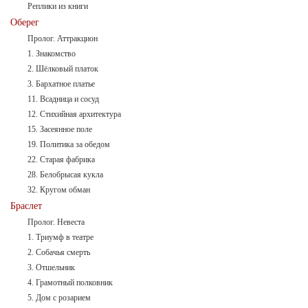
Реплики из книги
Оберег
Пролог. Аттракцион
1. Знакомство
2. Шёлковый платок
3. Бархатное платье
11. Всадница и сосуд
12. Стихийная архитектура
15. Засеянное поле
19. Политика за обедом
22. Старая фабрика
28. Белобрысая кукла
32. Кругом обман
Браслет
Пролог. Невеста
1. Триумф в театре
2. Собачья смерть
3. Отшельник
4. Грамотный полковник
5. Дом с розарием