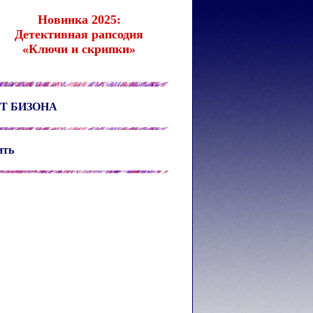
Новинка 2025:
Детективная рапсодия
«Ключи и скрипки»
Т БИЗОНА
ить