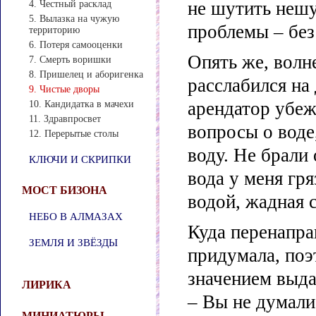
не шутить нешу
4. Честный расклад
5. Вылазка на чужую
проблемы – без
территорию
6. Потеря самооценки
Опять же, волн
7. Смерть воришки
8. Пришелец и аборигенка
расслабился на
9. Чистые дворы
арендатор убеж
10. Кандидатка в мачехи
11. Здравпросвет
вопросы о воде,
12. Перерытые столы
воду. Не брали
КЛЮЧИ И СКРИПКИ
вода у меня гря
МОСТ БИЗОНА
водой, жадная с
НЕБО В АЛМАЗАХ
Куда перенапра
ЗЕМЛЯ И ЗВЁЗДЫ
придумала, поэ
значением выда
ЛИРИКА
– Вы не думали
МИНИАТЮРЫ