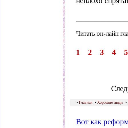
неплохо спрятат
——————
Читать он-лайн гла
1
2
3
4
5
След
•
Главная
•
Хорошие люди
•
Вот как реформ