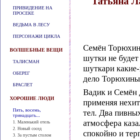
Татьяна Л
ПРИВИДЕНИЕ НА
ПРОСЕКЕ
ВЕДЬМА В ЛЕСУ
ПЕРСОНАЖИ ЦИКЛА
Семён Торюхин
ВОЛШЕБНЫЕ ВЕЩИ
шутки не будет
ТАЛИСМАН
шуткари какие-
ОБЕРЕГ
дело Торюхин
БРАСЛЕТ
Вадик и Семён 
ХОРОШИЕ ЛЮДИ
применяя нехи
Пять, восемь,
тел. Два пивны
тринадцать...
атмосфера каза
1. Маленький отель
2. Новый сосед
спокойно и тер
3. За пустым столом